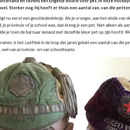
interland en tevens het Engelse woord voor pet, in onze hockeyw
wel. Sterker nog, hij heeft er thuis een aantal van, van die petten
gt nu eerst een geschiedenislesje. Als je vroeger, aan het einde van 
e provincie of je school was, dan kreeg je een pet. Niet alleen als aa
lde je toen de bal naar iemand met dezelfde kleur pet op zijn hoofd. W
uinen, is het Leeftink in de loop der jaren gelukt een aantal van die pe
et, wel van provincie- en van schoolteams.