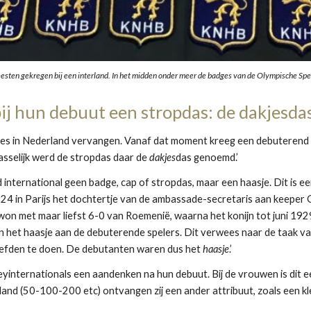
esten gekregen bij een interland. In het midden onder meer de badges van de Olympische Spe
ij hun debuut een stropdas: de dakjesda
ges in Nederland vervangen. Vanaf dat moment kreeg een debuterend hoc
asselijk werd de stropdas daar de 
dakjes
das genoemd.’
d international geen badge, cap of stropdas, maar een haasje. Dit is e
924 in Parijs het dochtertje van de ambassade-secretaris aan keeper G
 won met maar liefst 6-0 van Roemenië, waarna het konijn tot juni 1929
 het haasje aan de debuterende spelers. Dit verwees naar de taak va
hoefden te doen. De debutanten waren dus het 
haasje
.’
internationals een aandenken na hun debuut. Bij de vrouwen is dit ee
land (50-100-200 etc) ontvangen zij een ander attribuut, zoals een kle