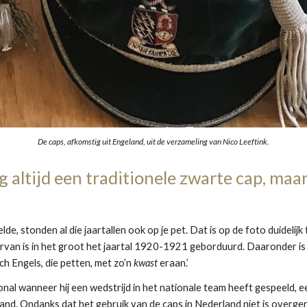
De caps, afkomstig uit Engeland, uit de verzameling van Nico Leeftink.
g altijd een traditionele zwarte cap, maa
elde, stonden al die jaartallen ook op je pet. Dat is op de foto duidelij
arvan is in het groot het jaartal 1920-1921 geborduurd. Daaronder is
h Engels, die petten, met zo’n 
kwast 
eraan.’
nal wanneer hij een wedstrijd in het nationale team heeft gespeeld, ee
and. Ondanks dat het gebruik van de caps in Nederland niet is overgeno