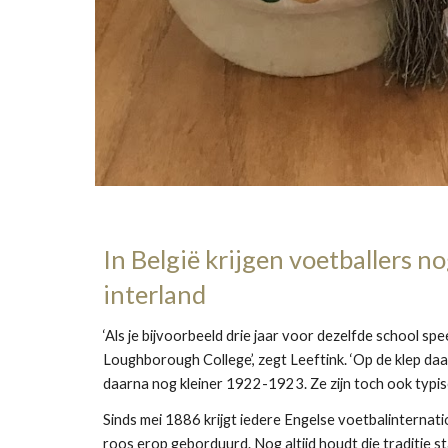
In België krijgen voetballers no
interland
‘Als je bijvoorbeeld drie jaar voor dezelfde school spe
Loughborough College’, zegt Leeftink. ‘Op de klep da
daarna nog kleiner 1922-1923. Ze zijn toch ook typisc
Sinds mei 1886 krijgt iedere Engelse voetbalinternatio
roos erop geborduurd. Nog altijd houdt die traditie st