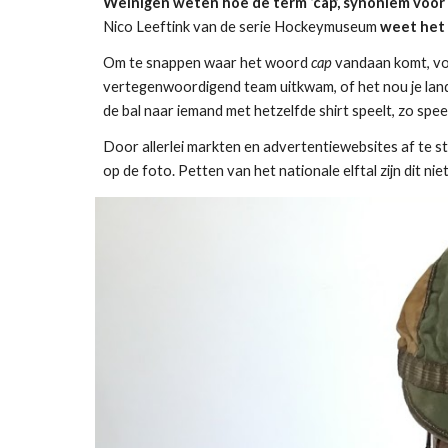
Weinigen weten hoe de term ‘cap’, synoniem voor 
Nico Leeftink van de serie Hockeymuseum
 weet het 
Om te snappen waar het woord 
cap
 vandaan komt, vol
vertegenwoordigend team uitkwam, of het nou je land, j
de bal naar iemand met hetzelfde shirt speelt, zo spee
Door allerlei markten en advertentiewebsites af te str
op de foto. Petten van het nationale elftal zijn dit ni